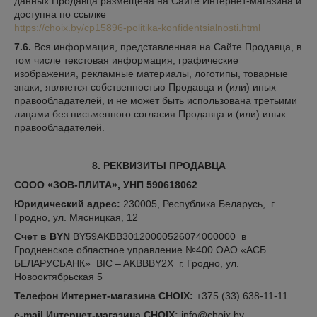
данных Продавца размещена на Сайте Интернет-магазина и
доступна по ссылке
https://choix.by/cp15896-politika-konfidentsialnosti.html
7.6.
Вся информация, представленная на Сайте Продавца, в
том числе текстовая информация, графические
изображения, рекламные материалы, логотипы, товарные
знаки, является собственностью Продавца и (или) иных
правообладателей, и не может быть использована третьими
лицами без письменного согласия Продавца и (или) иных
правообладателей.
8. РЕКВИЗИТЫ ПРОДАВЦА
СООО «ЗОВ-ПЛИТА», УНП 590618062
Юридический адрес:
230005, Республика Беларусь, г.
Гродно, ул. Мясницкая, 12
Счет
в BYN
BY59AKBB30120000526074000000 в
Гродненское областное управление №400 ОАО «АСБ
БЕЛАРУСБАНК» BIC – AKBBBY2X г. Гродно, ул.
Новооктябрьская 5
Телефон Интернет-магазина CHOIX:
+375 (33) 638-11-11
e-mail Интернет-магазина CHOIX:
info@choix.by