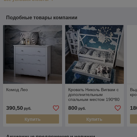
Подобные товары компании
Комод Лео
Кровать Николь Вигвам с
Вы
дополнительным
кро
спальным местом 190*80
390,50
800
18
руб.
руб.
Купить
Купить
Акционные предложения и новинки