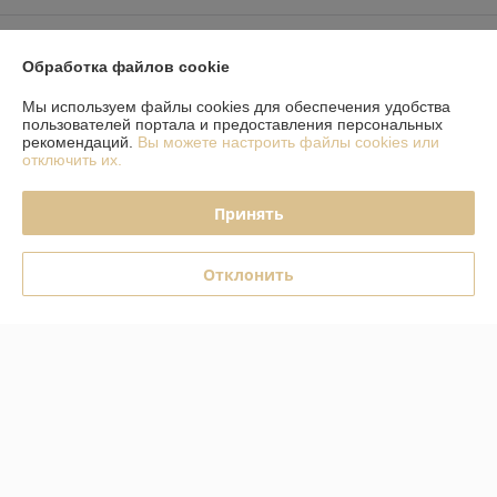
Доставка и оплата
Обработка файлов cookie
График работы
Мы используем файлы cookies для обеспечения удобства
пользователей портала и предоставления персональных
рекомендаций.
Вы можете настроить файлы cookies или
Полная версия сайта
отключить их.
Политика обработки cookies
Принять
Сайт создан на платформе Deal.by
Отклонить
Информация для покупателя
Юридическое лицо:
Совместное общество с ограниченной
ответственностью «ЗОВ-ПЛИТА»
г. Гродно, ул. Мясницкая, 12, 230005