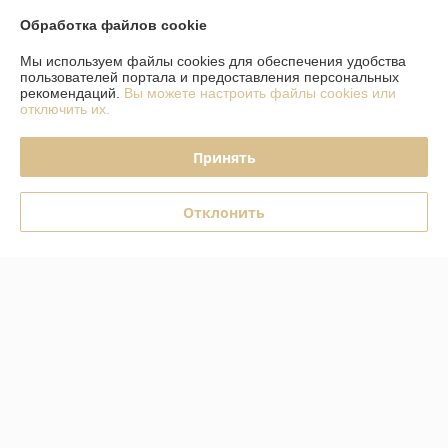
Доставка и оплата
Обработка файлов cookie
Мы используем файлы cookies для обеспечения удобства
График работы
пользователей портала и предоставления персональных
рекомендаций.
Вы можете настроить файлы cookies или
отключить их.
Полная версия сайта
Принять
Политика обработки cookies
Сайт создан на платформе Deal.by
Отклонить
Информация для покупателя
Юридическое лицо:
Совместное общество с ограниченной
ответственностью «ЗОВ-ПЛИТА»
г. Гродно, ул. Мясницкая, 12, 230005
Регистрационный номер ЕГР: 590618062