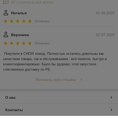
46 отзывов за всё время
Наталья
01.08.2025
Отлично
Вероника
02.07.2025
Отлично
Покупали в CHOIX комод. Полностью остались довольны как 
качеством товара, так и обслуживанием - всё понятно, быстро и 
клиентоориентировано. Было бы здорово, чтоб запустили 
собственную доставку по РБ.
Показать все отзывы
О нас
Контакты