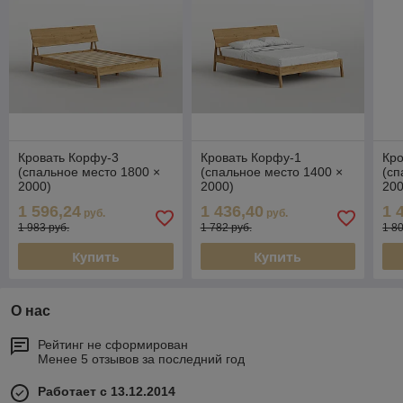
Кровать Корфу‑3
Кровать Корфу‑1
Кр
(спальное место 1800 ×
(спальное место 1400 ×
(сп
2000)
2000)
200
1 596,24
1 436,40
1 
руб.
руб.
1 983 руб.
1 782 руб.
1 8
Купить
Купить
О нас
Рейтинг не сформирован
Менее 5 отзывов за последний год
Работает с 13.12.2014