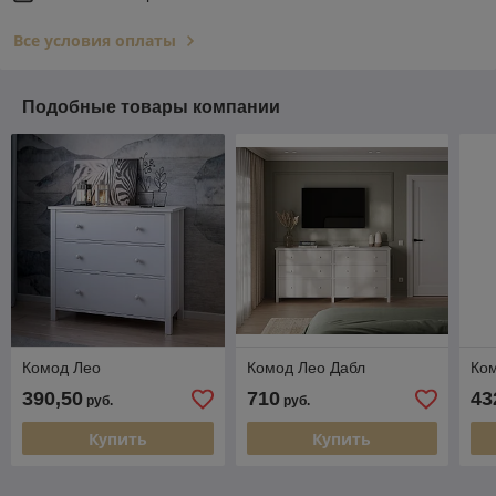
Все условия оплаты
Подобные товары компании
Комод Лео
Комод Лео Дабл
Ко
390,50
710
43
руб.
руб.
Купить
Купить