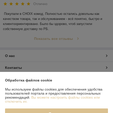
Отлично
Покупали в CHOIX комод. Полностью остались довольны как 
качеством товара, так и обслуживанием - всё понятно, быстро и 
клиентоориентировано. Было бы здорово, чтоб запустили 
собственную доставку по РБ.
Показать все отзывы
О нас
Контакты
Доставка и оплата
Обработка файлов cookie
Мы используем файлы cookies для обеспечения удобства
График работы
пользователей портала и предоставления персональных
рекомендаций.
Вы можете настроить файлы cookies или
отключить их.
Полная версия сайта